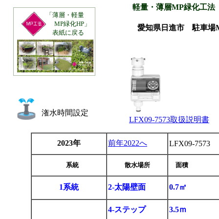
軽量・薄層MP緑化工法
「薄層・軽量
MP緑化HP」
愛知県日進市 駐車場MP
表紙に戻る
潅水時間設定
LFX09-7573取扱説明書
2023年
前年2022へ
LFX09-7573
系統
散水場所
面積
1系統
2-太陽壁面
0.7㎡
4-ステップ
3.5ｍ